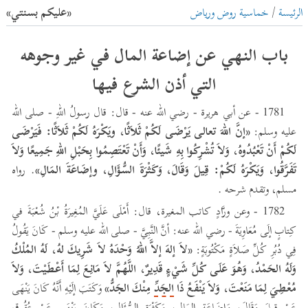
الرئيسة
/
خماسية روض ورياض
«عليكم بسنتي»
باب النهي عن إضاعة المال في غير وجوهه
التي أذن الشرع فيها
1781 - عن أبي هريرة - رضي الله عنه - قال: قال رسولُ اللهِ - صلى الله
عليه وسلم:
«إنَّ اللهَ تعالى يَرْضَى لَكُمْ ثَلاَثًا، ويَكْرَهُ لَكُمْ ثَلاَثًا: فَيَرْضَى
لَكُمْ أَنْ تَعْبُدُوهُ، وَلاَ تُشْرِكُوا بِهِ شَيئًا، وَأَنْ تَعْتَصِمُوا بِحَبْلِ اللهِ جَمِيعًا وَلاَ
تَفَرَّقُوا، وَيَكْرَهُ لَكُمْ: قِيلَ وَقَالَ، وَكَثْرَةَ السُّؤَالِ، وإضَاعَةَ المَالِ»
. رواه
مسلم، وتقدم شرحه .
1782 - وعن ورَّادٍ كاتب المغيرة، قال: أَمْلَى عَلَيَّ المُغِيرَةُ بْنُ شُعْبَةَ في
كِتابٍ إلَى مُعَاوِيَةَ - رضي الله عنه: أنَّ النَّبِيَّ - صلى الله عليه وسلم - كَانَ يَقُولُ
فِي دُبُرِ كُلِّ صَلاَةٍ مَكْتُوبَةٍ:
«لاَ إلهَ إلاَّ اللهُ وَحْدَهُ لاَ شَرِيكَ لهُ، لَهُ المُلْكُ
وَلَهُ الحَمْدُ، وَهُوَ عَلَى كُلِّ شَيْءٍ قَدِيرٌ، اللَّهُمَّ لاَ مَانِعَ لِمَا أَعْطَيْتَ، وَلاَ
مُعْطِيَ لِمَا مَنَعْتَ، وَلاَ يَنْفَعُ ذَا
الجَدِّ
مِنْكَ الجَدُّ»
وَكَتَبَ إلَيْهِ أَنَّهُ كَانَ يَنْهَى